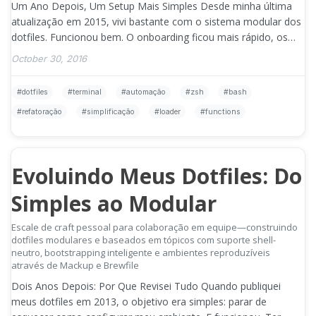
Um Ano Depois, Um Setup Mais Simples Desde minha última
atualização em 2015, vivi bastante com o sistema modular dos
dotfiles. Funcionou bem. O onboarding ficou mais rápido, os
scripts de instalação …
»
October 30, 2016
dotfiles
terminal
automação
zsh
bash
refatoração
simplificação
loader
functions
Evoluindo Meus Dotfiles: Do
Simples ao Modular
Escale de craft pessoal para colaboração em equipe—construindo
dotfiles modulares e baseados em tópicos com suporte shell-
neutro, bootstrapping inteligente e ambientes reproduzíveis
através de Mackup e Brewfile
Dois Anos Depois: Por Que Revisei Tudo Quando publiquei
meus dotfiles em 2013, o objetivo era simples: parar de